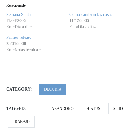
Relacionado
Semana Santa
Cómo cambian las cosas
11/04/2006
11/12/2006
En «Día a día»
En «Día a día»
Primer release
23/01/2008
En «Notas técnicas»
CATEGORY:
DÍA A DÍA
TAGGED:
ABANDONO
HIATUS
SITIO
TRABAJO